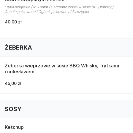
Frytki belgijskie / Mix sałat / Szarpane żebro w sosie BBQ whisky /
Cebula peklowana / Ogórek peklowany / Szczypior
40,00 zł
ŻEBERKA
Żeberka wieprzowe w sosie BBQ Whisky, frytkami
i colesławem
45,00 zł
SOSY
Ketchup