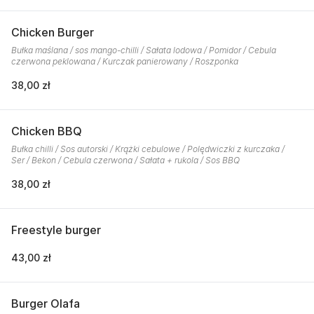
Chicken Burger
Bułka maślana / sos mango-chilli / Sałata lodowa / Pomidor / Cebula
czerwona peklowana / Kurczak panierowany / Roszponka
38,00 zł
Chicken BBQ
Bułka chilli / Sos autorski / Krążki cebulowe / Polędwiczki z kurczaka /
Ser / Bekon / Cebula czerwona / Sałata + rukola / Sos BBQ
38,00 zł
Freestyle burger
43,00 zł
Burger Olafa