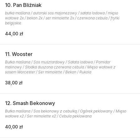
10. Pan Bliźniak
bułka maślana / autorski sos majonezowy / sałata lodowa / mięso
wołowe 2x / bekon 2x / ser mimolette 2x / czerwona cebula / frytki
belgijskie
44,00 zł
11. Wooster
Bułka maślana / Sos musztardowy / Sałata lodowa / Pomidor
malinowy / Słodka duszona czerwona cebula / Mięso wołowe z
sosem Worcester / Ser mimolette / Bekon / Rukola
38,00 zł
12. Smash Bekonowy
Bułka maślana / Sos bekonowy z cebulką / Ogórek peklowany / Mięso
wołowe x2 / Ser mimolette x2 / Cebula peklowana
40,00 zł