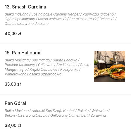
13. Smash Carolina
Bułka maślana / Sos na bazie Caroliny Reaper / Papryczki jalapeno /
Ogórek peklowany / Mięso wołowe x2 / Ser mimolette x2 / Bekon x2 /
Cebula czerwona duszona
40,00 zł
15. Pan Halloumi
Bułka Maślana / Sos mango / Sałata Lodowa /
Pomidor Malinowy / Grillowany Ser Halloumi / Salsa
Mango-mięta / Krążki Cebulowe / Roszponka /
Panierowana Fasolka Szparagowa
35,00 zł
Pan Góral
Bułka Maślana / Autorski Sos Szefa Kuchni / Rukola / Wołowina /
Bekon / Czerwona Cebula / Grillowany Camembert / Żurawina
38,00 zł