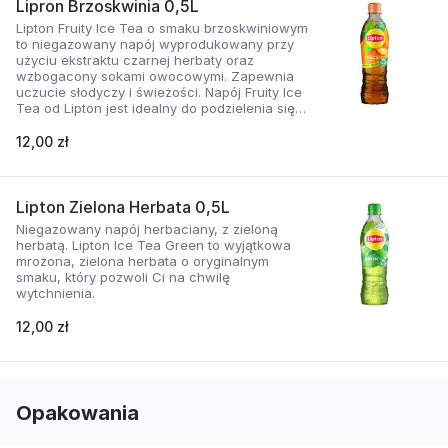
Lipron Brzoskwinia 0,5L
Lipton Fruity Ice Tea o smaku brzoskwiniowym
to niegazowany napój wyprodukowany przy
użyciu ekstraktu czarnej herbaty oraz
wzbogacony sokami owocowymi. Zapewnia
uczucie słodyczy i świeżości. Napój Fruity Ice
Tea od Lipton jest idealny do podzielenia się z
przyjaciółmi, rodziną lub jako orzeźwiająca
przerwa w ciągu dnia.
12,00 zł
Lipton Zielona Herbata 0,5L
Niegazowany napój herbaciany, z zieloną
herbatą. Lipton Ice Tea Green to wyjątkowa
mrożona, zielona herbata o oryginalnym
smaku, który pozwoli Ci na chwilę
wytchnienia.
12,00 zł
Opakowania