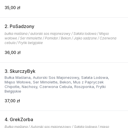
35,00 zł
2. PoSadzony
bułka maślana / autorski sos majonezowy / Sałata lodowa / Mięso
wołowe / Ser mimolette / Pomidor / Bekon / Jajko sadzone / Czerwona
cebula / Frytki belgijskie
36,00 zł
3. SkurczyByk
Bułka Maślana, Autorski Sos Majonezowy, Sałata Lodowa,
Mięso Wołowe, Ser Mimolette, Bekon, Mus z Papryczek
Chipotle, Nachosy, Czerwona Cebula, Roszponka, Frytki
Belgijskie
37,00 zł
4. GrekZorba
Bułka maślana / Autorski sos majonezowy / Sałata lodowa / mięso