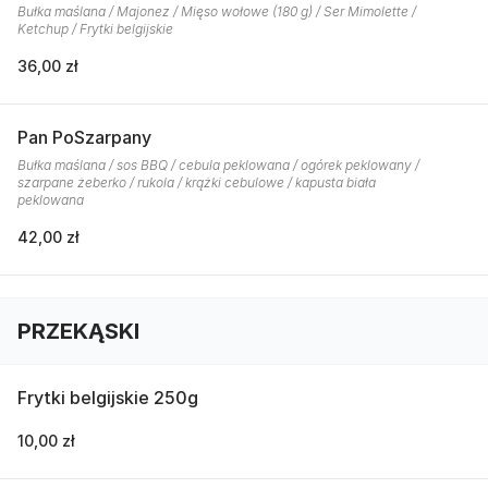
Bułka maślana / Majonez / Mięso wołowe (180 g) / Ser Mimolette /
Ketchup / Frytki belgijskie
36,00 zł
Pan PoSzarpany
Bułka maślana / sos BBQ / cebula peklowana / ogórek peklowany /
szarpane żeberko / rukola / krążki cebulowe / kapusta biała
peklowana
42,00 zł
PRZEKĄSKI
Frytki belgijskie 250g
10,00 zł