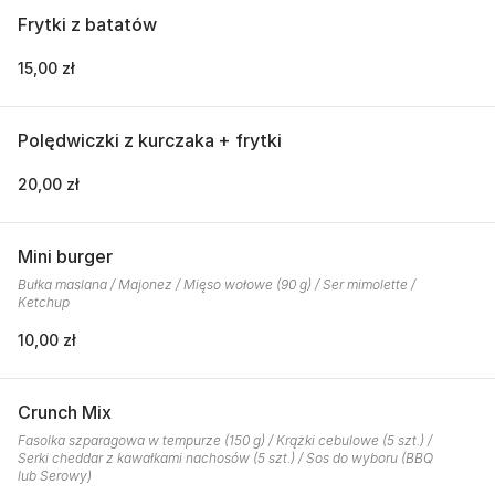
Frytki z batatów
15,00 zł
Polędwiczki z kurczaka + frytki
20,00 zł
Mini burger
Bułka maslana / Majonez / Mięso wołowe (90 g) / Ser mimolette /
Ketchup
10,00 zł
Crunch Mix
Fasolka szparagowa w tempurze (150 g) / Krążki cebulowe (5 szt.) /
Serki cheddar z kawałkami nachosów (5 szt.) / Sos do wyboru (BBQ
lub Serowy)