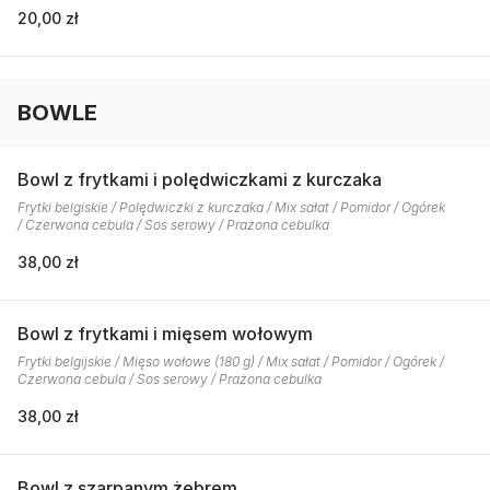
20,00 zł
BOWLE
Bowl z frytkami i polędwiczkami z kurczaka
Frytki belgiskie / Polędwiczki z kurczaka / Mix sałat / Pomidor / Ogórek
/ Czerwona cebula / Sos serowy / Prażona cebulka
38,00 zł
Bowl z frytkami i mięsem wołowym
Frytki belgijskie / Mięso wołowe (180 g) / Mix sałat / Pomidor / Ogórek /
Czerwona cebula / Sos serowy / Prażona cebulka
38,00 zł
Bowl z szarpanym żebrem