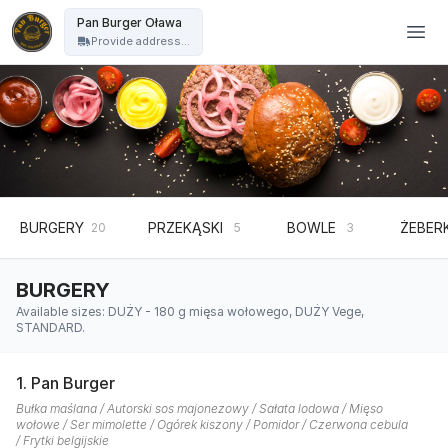
Pan Burger Oława - Pan Burger Oława
Pan Burger Oława
Provide address...
BURGERY
PRZEKĄSKI
BOWLE
ŻEBER
20
5
3
BURGERY
Available sizes: DUŻY - 180 g mięsa wołowego, DUŻY Vege,
STANDARD.
1. Pan Burger
Bułka maślana / Autorski sos majonezowy / Sałata lodowa / Mięso
wołowe / Ser mimolette / Ogórek kiszony / Pomidor / Czerwona cebula
/ Frytki belgijskie