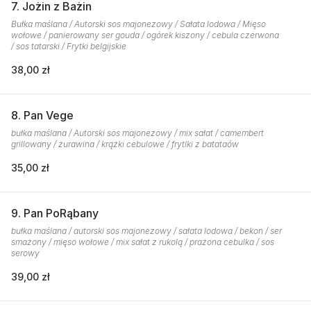
7. Jożin z Bażin
Bułka maślana / Autorski sos majonezowy / Sałata lodowa / Mięso
wołowe / panierowany ser gouda / ogórek kiszony / cebula czerwona
/ sos tatarski / Frytki belgijskie
38,00 zł
8. Pan Vege
bułka maślana / Autorski sos majonezowy / mix sałat / camembert
grillowany / żurawina / krążki cebulowe / frytlki z batataów
35,00 zł
9. Pan PoRąbany
bułka maślana / autorski sos majonezowy / sałata lodowa / bekon / ser
smażony / mięso wołowe / mix sałat z rukolą / prażona cebulka / sos
serowy
39,00 zł