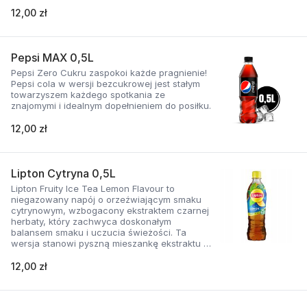
napoje Pepsi zdobywają serca kolejnych
konsumentów.
12,00 zł
Pepsi MAX 0,5L
Pepsi Zero Cukru zaspokoi każde pragnienie!
Pepsi cola w wersji bezcukrowej jest stałym
towarzyszem każdego spotkania ze
znajomymi i idealnym dopełnieniem do posiłku.
12,00 zł
Lipton Cytryna 0,5L
Lipton Fruity Ice Tea Lemon Flavour to
niegazowany napój o orzeźwiającym smaku
cytrynowym, wzbogacony ekstraktem czarnej
herbaty, który zachwyca doskonałym
balansem smaku i uczucia świeżości. Ta
wersja stanowi pyszną mieszankę ekstraktu z
herbaty i cytrynowego smaku, zawiera też
dodatek soków owocowych.
12,00 zł