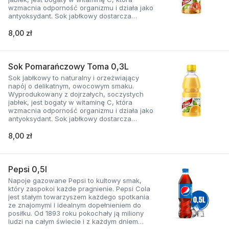
wzmacnia odporność organizmu i działa jako
antyoksydant. Sok jabłkowy dostarcza
również naturalnych składników mineralnych,
takich jak potas i żelazo. To doskonały wybór
8,00 zł
na codzienne uzupełnienie nawodnienia i
zdrowy napój dla całej rodziny.
Pasteryzowany.
Sok Pomarańczowy Toma 0,3L
Sok jabłkowy to naturalny i orzeźwiający
napój o delikatnym, owocowym smaku.
Wyprodukowany z dojrzałych, soczystych
jabłek, jest bogaty w witaminę C, która
wzmacnia odporność organizmu i działa jako
antyoksydant. Sok jabłkowy dostarcza
również naturalnych składników mineralnych,
takich jak potas i żelazo. To doskonały wybór
8,00 zł
na codzienne uzupełnienie nawodnienia i
zdrowy napój dla całej rodziny.
Pasteryzowany.
Pepsi 0,5l
Napoje gazowane Pepsi to kultowy smak,
który zaspokoi każde pragnienie. Pepsi Cola
jest stałym towarzyszem każdego spotkania
ze znajomymi i idealnym dopełnieniem do
posiłku. Od 1893 roku pokochały ją miliony
ludzi na całym świecie i z każdym dniem