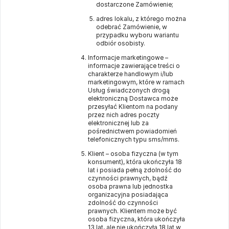
dostarczone Zamówienie;
adres lokalu, z którego można
odebrać Zamówienie, w
przypadku wyboru wariantu
odbiór osobisty.
Informacje marketingowe –
informacje zawierające treści o
charakterze handlowym i/lub
marketingowym, które w ramach
Usług świadczonych drogą
elektroniczną Dostawca może
przesyłać Klientom na podany
przez nich adres poczty
elektronicznej lub za
pośrednictwem powiadomień
telefonicznych typu sms/mms.
Klient – osoba fizyczna (w tym
konsument), która ukończyła 18
lat i posiada pełną zdolność do
czynności prawnych, bądź
osoba prawna lub jednostka
organizacyjna posiadająca
zdolność do czynności
prawnych. Klientem może być
osoba fizyczna, która ukończyła
13 lat, ale nie ukończyła 18 lat w