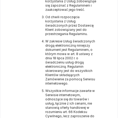
korzystania z Usług zobowiązuje
się zapoznać z Regulaminem i
zaakceptować jego treść.
Od chwili rozpoczęcia
korzystania z Usług
świadczonych przez Dostawcę
Klient zobowiązany jest do
przestrzegania Regulaminu.
W zakresie Usług świadczonych
drogą elektroniczną niniejszy
dokument jest Regulaminem, o
którym mowa w art. 8 ustawy z
dnia 18 lipca 2002 r. o
świadczeniu usług drogą
elektroniczną. Regulamin
skierowany jest do wszystkich
Klientów składających
Zamówienie za pomocą Serwisu
internetowego.
Wszystkie informacje zawarte w
Serwisie internetowym,
odnoszące się do towarów i
usług, łącznie z ich cenami, nie
stanowią oferty handlowej w
rozumieniu art. 66 Kodeksu
Cywilnego, lecz zaproszenie do