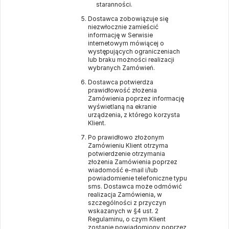
staranności.
Dostawca zobowiązuje się
niezwłocznie zamieścić
informację w Serwisie
internetowym mówiącej o
występujących ograniczeniach
lub braku możności realizacji
wybranych Zamówień.
Dostawca potwierdza
prawidłowość złożenia
Zamówienia poprzez informację
wyświetlaną na ekranie
urządzenia, z którego korzysta
Klient.
Po prawidłowo złożonym
Zamówieniu Klient otrzyma
potwierdzenie otrzymania
złożenia Zamówienia poprzez
wiadomość e-mail i/lub
powiadomienie telefoniczne typu
sms. Dostawca może odmówić
realizacja Zamówienia, w
szczególności z przyczyn
wskazanych w §4 ust. 2
Regulaminu, o czym Klient
zostanie powiadomiony poprzez