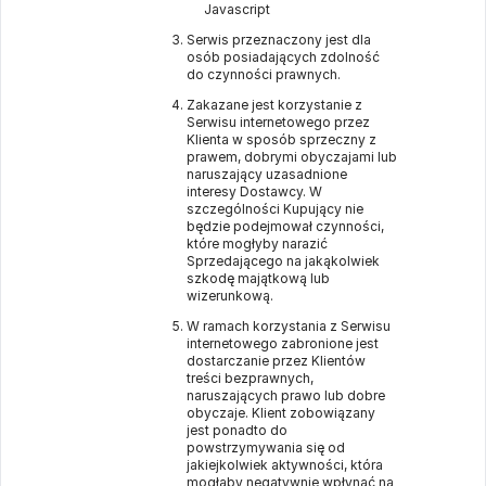
Javascript
Serwis przeznaczony jest dla
osób posiadających zdolność
do czynności prawnych.
Zakazane jest korzystanie z
Serwisu internetowego przez
Klienta w sposób sprzeczny z
prawem, dobrymi obyczajami lub
naruszający uzasadnione
interesy Dostawcy. W
szczególności Kupujący nie
będzie podejmował czynności,
które mogłyby narazić
Sprzedającego na jakąkolwiek
szkodę majątkową lub
wizerunkową.
W ramach korzystania z Serwisu
internetowego zabronione jest
dostarczanie przez Klientów
treści bezprawnych,
naruszających prawo lub dobre
obyczaje. Klient zobowiązany
jest ponadto do
powstrzymywania się od
jakiejkolwiek aktywności, która
mogłaby negatywnie wpłynąć na