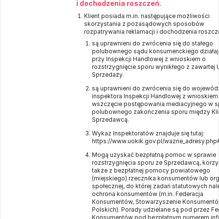
i dochodzenia roszczeń.
Klient posiada m.in. następujące możliwości
skorzystania z pozasądowych sposobów
rozpatrywania reklamacji i dochodzenia roszcz
są uprawnieni do zwrócenia się do stałego
polubownego sądu konsumenckiego działa
przy Inspekcji Handlowej z wnioskiem o
rozstrzygnięcie sporu wynikłego z zawarte
Sprzedaży.
są uprawnieni do zwrócenia się do wojewód
inspektora Inspekcji Handlowej z wnioskiem
wszczęcie postępowania mediacyjnego w s
polubownego zakończenia sporu między Kli
Sprzedawcą.
Wykaz Inspektoratów znajduje się tutaj:
https://www.uokik.gov.pl/wazne_adresy.php
Mogą uzyskać bezpłatną pomoc w sprawie
rozstrzygnięcia sporu ze Sprzedawcą, korzy
także z bezpłatnej pomocy powiatowego
(miejskiego) rzecznika konsumentów lub org
społecznej, do której zadań statutowych nal
ochrona konsumentów (m.in. Federacja
Konsumentów, Stowarzyszenie Konsument
Polskich). Porady udzielane są pod przez Fe
Konsumentów pod bezpłatnym numerem infol