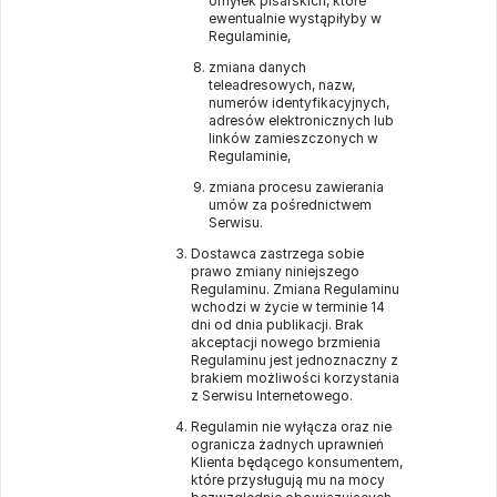
omyłek pisarskich, które
ewentualnie wystąpiłyby w
Regulaminie,
zmiana danych
teleadresowych, nazw,
numerów identyfikacyjnych,
adresów elektronicznych lub
linków zamieszczonych w
Regulaminie,
zmiana procesu zawierania
umów za pośrednictwem
Serwisu.
Dostawca zastrzega sobie
prawo zmiany niniejszego
Regulaminu. Zmiana Regulaminu
wchodzi w życie w terminie 14
dni od dnia publikacji. Brak
akceptacji nowego brzmienia
Regulaminu jest jednoznaczny z
brakiem możliwości korzystania
z Serwisu Internetowego.
Regulamin nie wyłącza oraz nie
ogranicza żadnych uprawnień
Klienta będącego konsumentem,
które przysługują mu na mocy