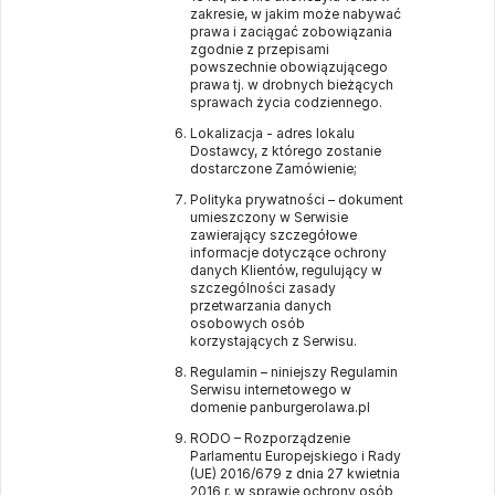
zakresie, w jakim może nabywać
prawa i zaciągać zobowiązania
zgodnie z przepisami
powszechnie obowiązującego
prawa tj. w drobnych bieżących
sprawach życia codziennego.
Lokalizacja - adres lokalu
Dostawcy, z którego zostanie
dostarczone Zamówienie;
Polityka prywatności – dokument
umieszczony w Serwisie
zawierający szczegółowe
informacje dotyczące ochrony
danych Klientów, regulujący w
szczególności zasady
przetwarzania danych
osobowych osób
korzystających z Serwisu.
Regulamin – niniejszy Regulamin
Serwisu internetowego w
domenie
panburgerolawa.pl
RODO – Rozporządzenie
Parlamentu Europejskiego i Rady
(UE) 2016/679 z dnia 27 kwietnia
2016 r. w sprawie ochrony osób