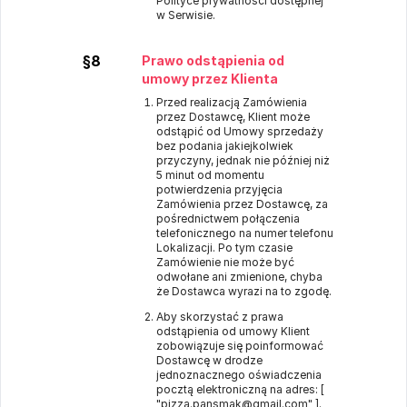
Polityce prywatności dostępnej
w Serwisie.
§8
Prawo odstąpienia od
umowy przez Klienta
Przed realizacją Zamówienia
przez Dostawcę, Klient może
odstąpić od Umowy sprzedaży
bez podania jakiejkolwiek
przyczyny, jednak nie później niż
5 minut od momentu
potwierdzenia przyjęcia
Zamówienia przez Dostawcę, za
pośrednictwem połączenia
telefonicznego na numer telefonu
Lokalizacji. Po tym czasie
Zamówienie nie może być
odwołane ani zmienione, chyba
że Dostawca wyrazi na to zgodę.
Aby skorzystać z prawa
odstąpienia od umowy Klient
zobowiązuje się poinformować
Dostawcę w drodze
jednoznacznego oświadczenia
pocztą elektroniczną na adres: [
"pizza.pansmak@gmail.com" ].