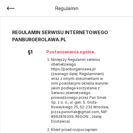
Regulamin
REGULAMIN SERWISU INTERNETOWEGO
PANBURGEROLAWA.PL
§1
Postanowienia ogólne.
Niniejszy Regulamin serwisu
internetowego
https://panburgerolawa.pl
(zwanego dalej: Regulaminem)
wraz z innymi dokumentami w
nimi powołanymi określa warunki
jakim podlega korzystanie z
Serwisu internetowego
prowadzonego przez Pan Smak
Sp. z o. o., ul. gen. S. Grota-
Roweckiego 75, 52-232 Wrocław,
pizza.pansmak@gmail.com, NIP:
8992819309, REGON: , (dalej:
Dostawca).
Klient przed rozpoczęciem