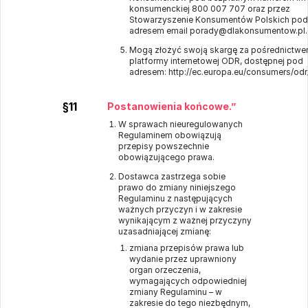
konsumenckiej 800 007 707 oraz przez
Stowarzyszenie Konsumentów Polskich pod
adresem email porady@dlakonsumentow.pl.
Mogą złożyć swoją skargę za pośrednictwem
platformy internetowej ODR, dostępnej pod
adresem:
http://ec.europa.eu/consumers/odr
§11
Postanowienia końcowe.”
W sprawach nieuregulowanych
Regulaminem obowiązują
przepisy powszechnie
obowiązującego prawa.
Dostawca zastrzega sobie
prawo do zmiany niniejszego
Regulaminu z następujących
ważnych przyczyn i w zakresie
wynikającym z ważnej przyczyny
uzasadniającej zmianę:
zmiana przepisów prawa lub
wydanie przez uprawniony
organ orzeczenia,
wymagających odpowiedniej
zmiany Regulaminu – w
zakresie do tego niezbędnym,